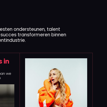
tiesten ondersteunen, talent
 succes transformeren binnen
ntindustrie.
 in
taan we
n