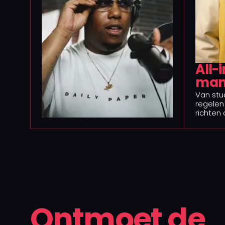
All-
man
Van stud
regelen 
richten 
Ontmoet de