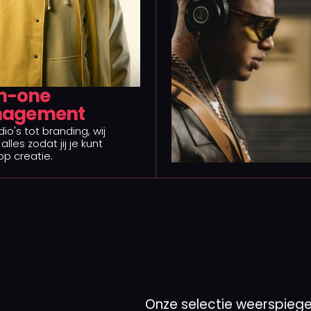
in-one
agement
io's tot branding, wij
alles zodat jij je kunt
op creatie.
Onze selectie weerspiegel