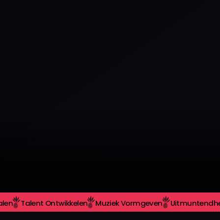
alen
Talent Ontwikkelen
Muziek Vormgeven
Uitmuntendhe